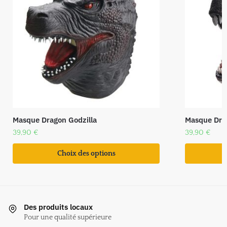
Masque Dragon Godzilla
Masque Dra
39,90
€
39,90
€
Choix des options
Des produits locaux
Pour une qualité supérieure