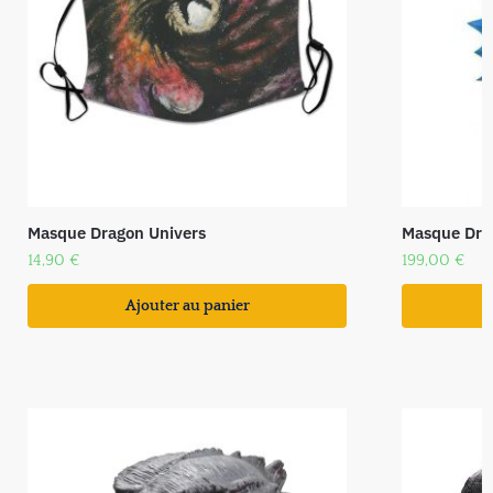
Masque Dragon Univers
Masque Dra
14,90
€
199,00
€
Ajouter au panier