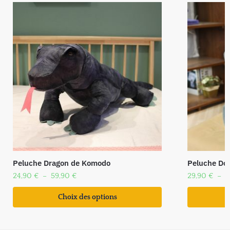
Peluche Dragon de Komodo
Peluche Do
24,90
€
–
59,90
€
29,90
€
–
6
Choix des options