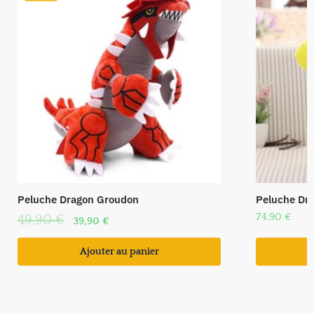
Peluche Dragon Groudon
Peluche Dra
74,90
€
49,90
€
39,90
€
Ajouter au panier